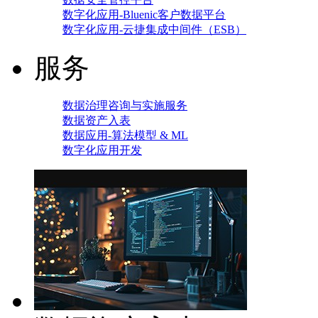
数字化应用-Bluenic客户数据平台
数字化应用-云捷集成中间件（ESB）
服务
数据治理咨询与实施服务
数据资产入表
数据应用-算法模型 & ML
数字化应用开发