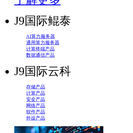
J9国际鲲泰
AI算力服务器
通用算力服务器
计算终端产品
数据通信产品
J9国际云科
存储产品
计算产品
安全产品
网络产品
软件产品
外设产品