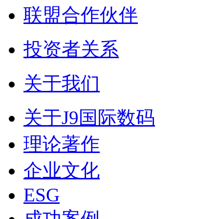
联盟合作伙伴
投资者关系
关于我们
关于J9国际数码
理论著作
企业文化
ESG
成功案例