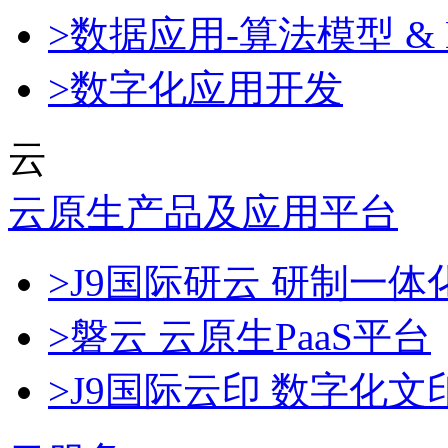
>数据应用-算法模型 & 
>数字化应用开发
云
云原生产品及应用平台
>J9国际研云 研制一
>磐云 云原生PaaS平台
>J9国际云印 数字化