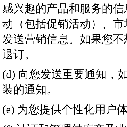
感兴趣的产品和服务的信
动（包括促销活动）
发送营销信息。如果您不想
退订。
(d) 向您发送重要通知
装的通知。
(e) 为您提供个性化用