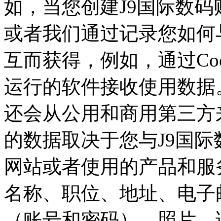
如，当您创建J9国际
或者我们通过记录您如何与
互而获得，例如，通过
运行的软件接收使用数据。
还会从公用和商用第三方
的数据取决于您与J9国际数
网站或者使用的产品和服务等
名称、职位、地址、
（账号和密码）、照片