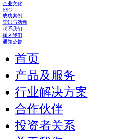
企业文化
ESG
成功案例
资讯与活动
联系我们
加入我们
通知公告
首页
产品及服务
行业解决方案
合作伙伴
投资者关系