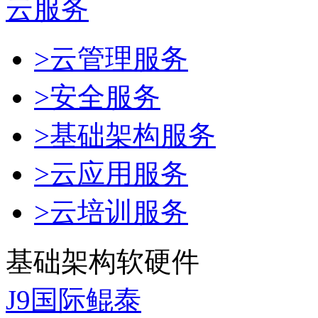
云服务
>云管理服务
>安全服务
>基础架构服务
>云应用服务
>云培训服务
基础架构软硬件
J9国际鲲泰