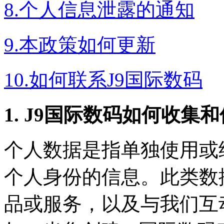
8.个人信息泄露的通知
9.本政策如何更新
10.如何联系J9国际数码
1. J9国际数码如何收集
个人数据是指单独使用或
个人身份的信息。此类数据
品或服务，以及与我们互